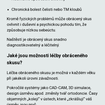
Chronická bolest čelisti nebo TM kloubů
Kromě fyzických problémů může obrácený skus
ovlivnit i duševní a psychickou pohodu tím, že
způsobuje nízkou sebeúctu.
Naštěstí je obrácený skus snadno
diagnostikovatelný a léčitelný.
Jaké jsou možnosti léčby obráceného
skusu?
Léčba obráceného skusu je možná v každém věku
při jakékoli úrovni závažnosti.
Pokročilé systémy jako CAD-CAM, 3D simulace,
design úsměvu apod. změnily tvář ortodoncie. Časy
objemných „kolejí“ v ústech, které „zkrášlují“ váš
úsměv, jsou pryč.