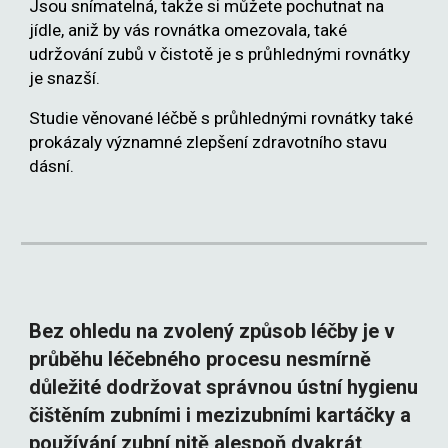
Jsou snímatelná, takže si můžete pochutnat na
jídle, aniž by vás rovnátka omezovala, také
udržování zubů v čistotě je s průhlednými rovnátky
je snazší.
Studie věnované léčbě s průhlednými rovnátky také
prokázaly významné zlepšení zdravotního stavu
dásní.
Bez ohledu na zvolený způsob léčby je v
průběhu léčebného procesu nesmírně
důležité dodržovat správnou ústní hygienu
čištěním zubními i mezizubními kartáčky a
používání zubní nitě alespoň dvakrát