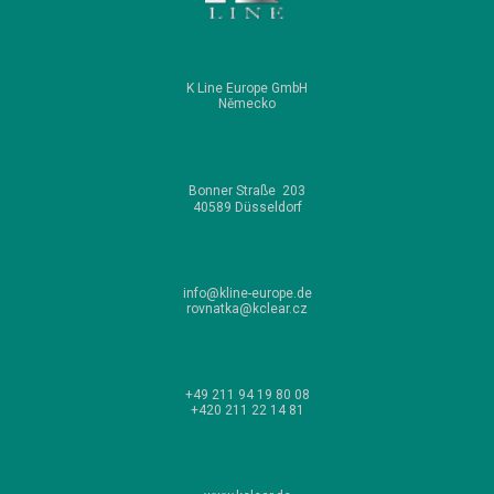
K Line Europe GmbH
Německo
Bonner
Straße
203
40589 Düsseldorf
info@kline-europe.de
rovnatka
@kclear.cz
+49 211 94 19 80 08
+420 211 22 14 81