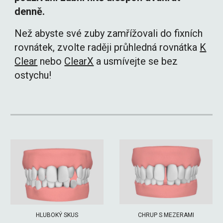
denně.
Než abyste své zuby zamřížovali do fixních
rovnátek, zvolte raději průhledná rovnátka
K
Clear
nebo
ClearX
a usmívejte se bez
ostychu!
CHRUP S MEZERAMI
HLUBOKÝ SKUS