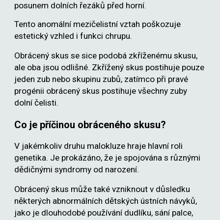
posunem dolních řezáků před horní.
Tento anomální mezičelistní vztah poškozuje
estetický vzhled i funkci chrupu.
Obrácený skus se sice podobá zkříženému skusu,
ale oba jsou odlišné. Zkřížený skus postihuje pouze
jeden zub nebo skupinu zubů, zatímco při pravé
progénii obrácený skus
postihuje
všechny zuby
dolní čelisti.
Co je příčinou obráceného skusu?
V jakémkoliv druhu malokluze hraje hlavní roli
genetika. Je prokázáno, že je spojována s různými
dědičnými syndromy od narození.
Obrácený skus může také vzniknout v důsledku
některých abnormálních dětských ústních návyků,
jako je dlouhodobé používání dudlíku, sání palce,