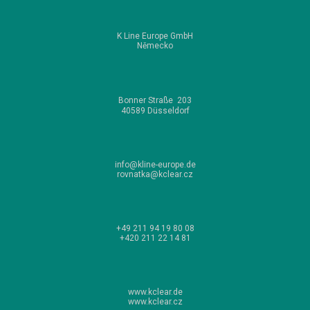
K Line Europe GmbH
Německo
Bonner
Straße
203
40589 Düsseldorf
info@kline-europe.de
rovnatka
@kclear.cz
+49 211 94 19 80 08
+420 211 22 14 81
www.kclear.de
www.kclear.cz